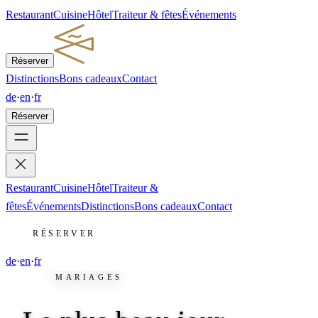
Restaurant
Cuisine
Hôtel
Traiteur & fêtes
Événements
Réserver
Distinctions
Bons cadeaux
Contact
de
·
en
·
fr
Réserver
Restaurant
Cuisine
Hôtel
Traiteur &
fêtes
Événements
Distinctions
Bons cadeaux
Contact
RÉSERVER
de
·
en
·
fr
MARIAGES