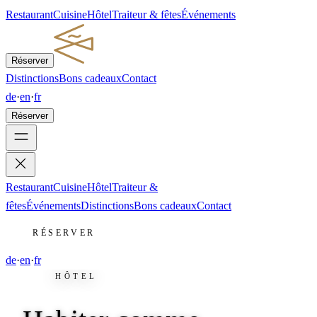
Restaurant
Cuisine
Hôtel
Traiteur & fêtes
Événements
Réserver
Distinctions
Bons cadeaux
Contact
de
·
en
·
fr
Réserver
Restaurant
Cuisine
Hôtel
Traiteur &
fêtes
Événements
Distinctions
Bons cadeaux
Contact
RÉSERVER
de
·
en
·
fr
HÔTEL